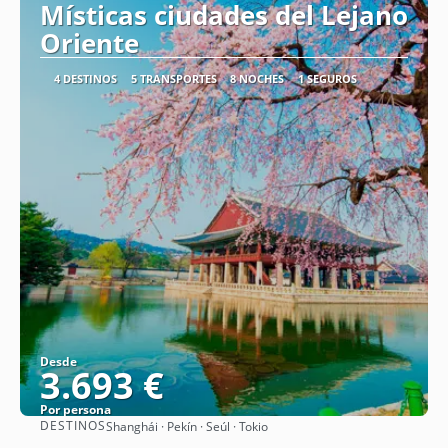
Místicas ciudades del Lejano
Oriente
4 DESTINOS
5 TRANSPORTES
8 NOCHES
1 SEGUROS
Desde
3.693 €
Por persona
DESTINOS
Shanghái · Pekín · Seúl · Tokio
Ver