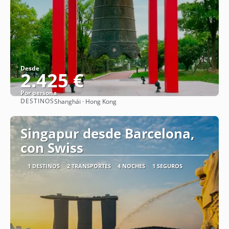
Desde
2.425 €
Por persona
DESTINOS
Shanghái · Hong Kong
Ver
Singapur desde Barcelona,
con Swiss
1 DESTINOS
2 TRANSPORTES
4 NOCHES
1 SEGUROS