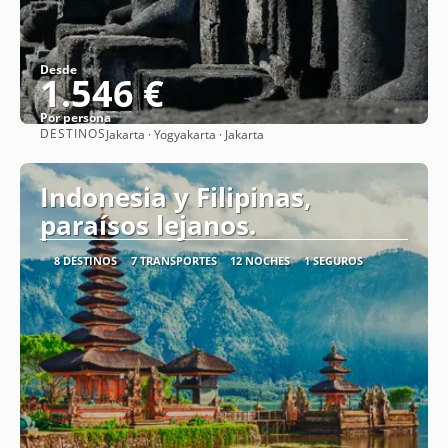
Desde
1.546 €
Por persona
DESTINOS
Jakarta · Yogyakarta · Jakarta
Ver
Indonesia y Filipinas,
paraísos lejanos.
8 DESTINOS
7 TRANSPORTES
12 NOCHES
1 SEGUROS