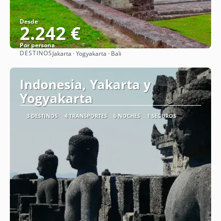
Desde
2.242 €
Por persona
DESTINOS
Jakarta · Yogyakarta · Bali
Ver
Indonesia, Yakarta y
Yogyakarta
3 DESTINOS
4 TRANSPORTES
6 NOCHES
1 SEGUROS