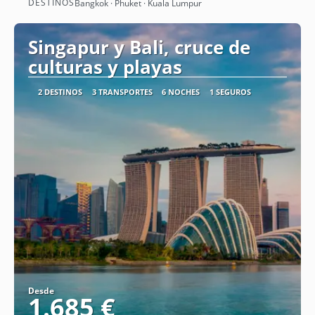
DESTINOS
Bangkok · Phuket · Kuala Lumpur
Ver
Singapur y Bali, cruce de
culturas y playas
2 DESTINOS
3 TRANSPORTES
6 NOCHES
1 SEGUROS
Desde
1.685 €