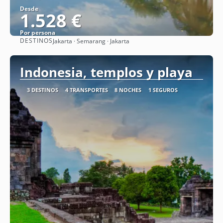
Desde
1.528 €
Por persona
DESTINOS
Jakarta · Semarang · Jakarta
Ver
Indonesia, templos y playa
3 DESTINOS
4 TRANSPORTES
8 NOCHES
1 SEGUROS