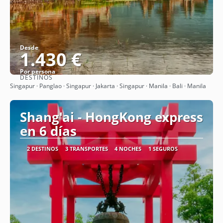
Desde
1.430 €
Por persona
DESTINOS
Ver
Singapur · Panglao · Singapur · Jakarta · Singapur · Manila · Bali · Manila
Shang'ai - HongKong express
en 6 días
2 DESTINOS
3 TRANSPORTES
4 NOCHES
1 SEGUROS