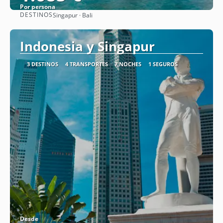
Por persona
DESTINOS
Singapur · Bali
Ver
Indonesia y Singapur
3 DESTINOS
4 TRANSPORTES
7 NOCHES
1 SEGUROS
Desde