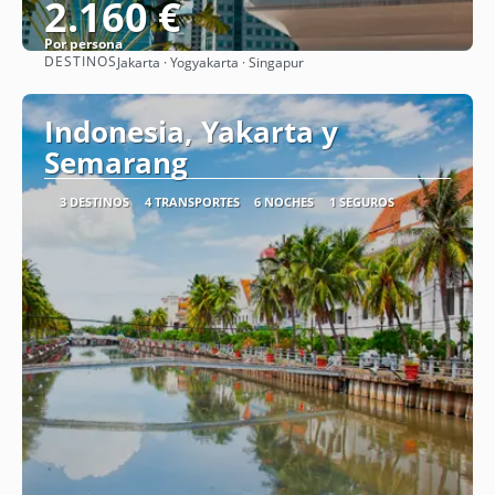
2.160 €
Por persona
DESTINOS
Jakarta · Yogyakarta · Singapur
Ver
Indonesia, Yakarta y
Semarang
3 DESTINOS
4 TRANSPORTES
6 NOCHES
1 SEGUROS