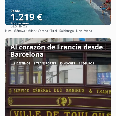
Desde
1.219 €
Por persona
DESTINOS
Ver
Niza · Génova · Milan · Verona · Tirol · Salzburgo · Linz · Viena
Al corazón de Francia desde
Barcelona
8 DESTINOS
8 TRANSPORTES
13 NOCHES
1 SEGUROS