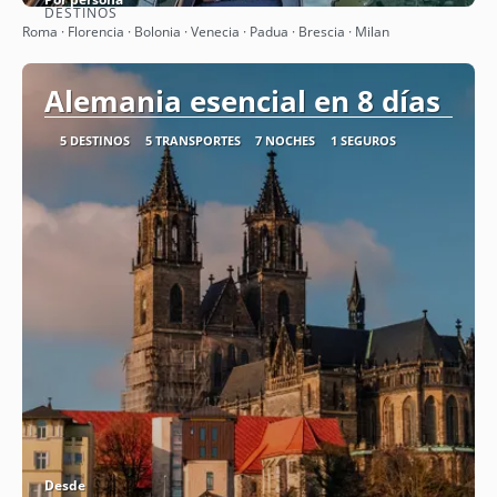
DESTINOS
Ver
Roma · Florencia · Bolonia · Venecia · Padua · Brescia · Milan
Alemania esencial en 8 días
5 DESTINOS
5 TRANSPORTES
7 NOCHES
1 SEGUROS
Desde