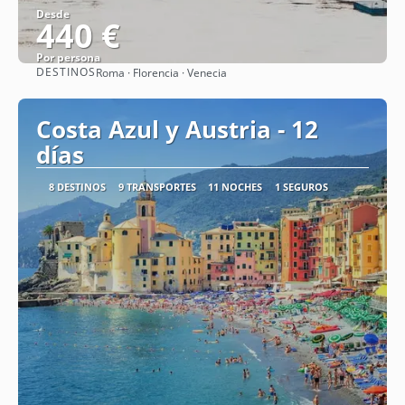
Desde
440 €
Por persona
DESTINOS
Roma · Florencia · Venecia
Ver
Costa Azul y Austria - 12
días
8 DESTINOS
9 TRANSPORTES
11 NOCHES
1 SEGUROS