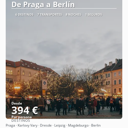
De Praga a Berlín
6 DESTINOS
7 TRANSPORTES
8 NOCHES
1 SEGUROS
Desde
394 €
Por persona
DESTINOS
Ver
Praga · Karlovy Vary · Dresde · Leipzig · Magdeburgo · Berlin