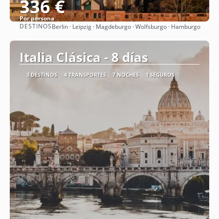
336 €
Por persona
DESTINOS
Berlin · Leipzig · Magdeburgo · Wolfsburgo · Hamburgo
Ver
Italia Clásica - 8 días
3 DESTINOS
4 TRANSPORTES
7 NOCHES
1 SEGUROS