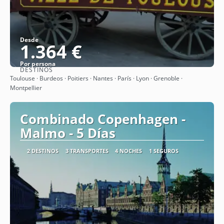
Desde
1.364 €
Por persona
DESTINOS
Ver
Toulouse · Burdeos · Poitiers · Nantes · París · Lyon · Grenoble ·
Montpellier
Combinado Copenhagen -
Malmo - 5 Días
2 DESTINOS
3 TRANSPORTES
4 NOCHES
1 SEGUROS