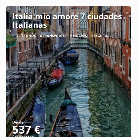
Italia mio amore 7 ciudades
Italianas
7 DESTINOS
6 TRANSPORTES
8 NOCHES
1 SEGUROS
Desde
537 €
Por persona