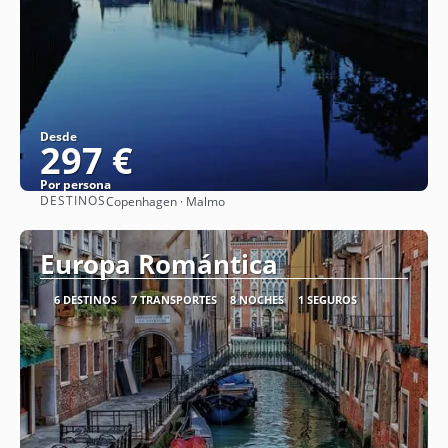
Desde
297 €
Por persona
DESTINOS
Copenhagen · Malmo
Ver
Europa Romántica
6 DESTINOS
7 TRANSPORTES
8 NOCHES
1 SEGUROS