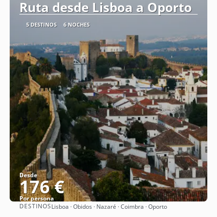
Ruta desde Lisboa a Oporto
5 DESTINOS
6 NOCHES
Desde
176 €
Por persona
DESTINOS
Lisboa · Obidos · Nazaré · Coimbra · Oporto
Ver