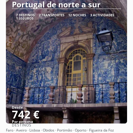
Portugal de norte a sur
7 DESTINOS
2 TRANSPORTES
12 NOCHES
3 ACTIVIDADES
1 SEGUROS
Desde
742 €
Por persona
DESTINOS
Ver
Faro · Aveiro · Lisboa · Obidos · Portimão · Oporto · Figueira da Foz