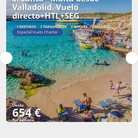
Valladolid. Vuelo
directo+HTL+SEG
1 DESTINOS
2 TRANSPORTES
4 NOCHES
1 SEGUROS
Especial Vuelo Charter
Desde
654 €
Por persona
Ver