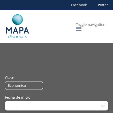
Facebook
Twitter
Toggle navigation
+
Alojamiento
Transportes
Rent a Car
Transporte 
Clase
Fecha de inicio