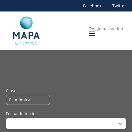
Facebook
Twitter
Toggle navigation
+
Alojamiento
Transportes
Rent a Car
Transporte 
Clase
Fecha de inicio