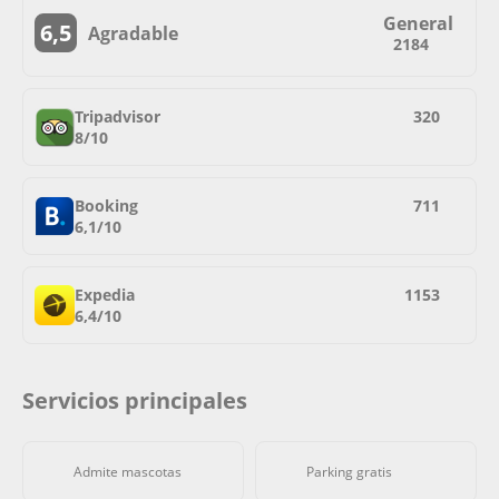
General
6,5
Agradable
2184
Tripadvisor
320
8/10
Booking
711
6,1/10
Expedia
1153
6,4/10
Servicios principales
Admite mascotas
Parking gratis