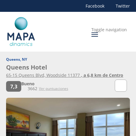
Facebook
Twitter
Toggle navigation
Queens, NY
Queens Hotel
65-15 Queens Blvd, Woodside 11377
, a 6,8 km de Centro
Bueno
7,3
3662
Ver puntuaciones