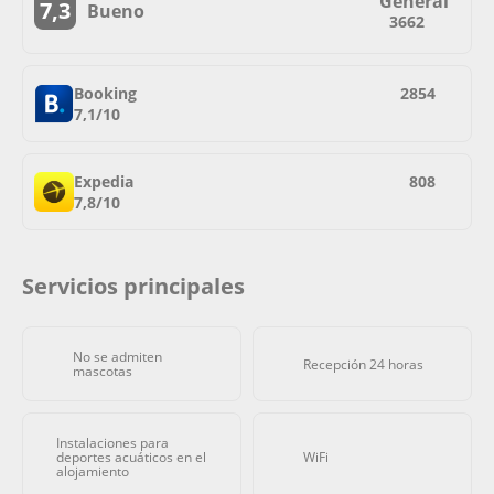
General
7,3
Bueno
3662
Booking
2854
7,1/10
Expedia
808
7,8/10
Servicios principales
No se admiten
Recepción 24 horas
mascotas
Instalaciones para
deportes acuáticos en el
WiFi
alojamiento