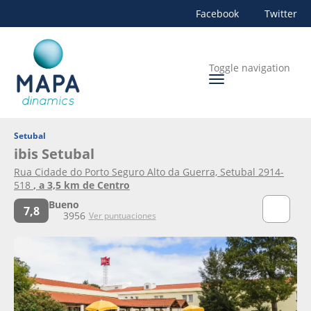
Facebook
Twitter
Toggle navigation
Setubal
ibis Setubal
Rua Cidade do Porto Seguro Alto da Guerra, Setubal 2914-
518
, a 3,5 km de Centro
Bueno
7,8
3956
Ver puntuaciones