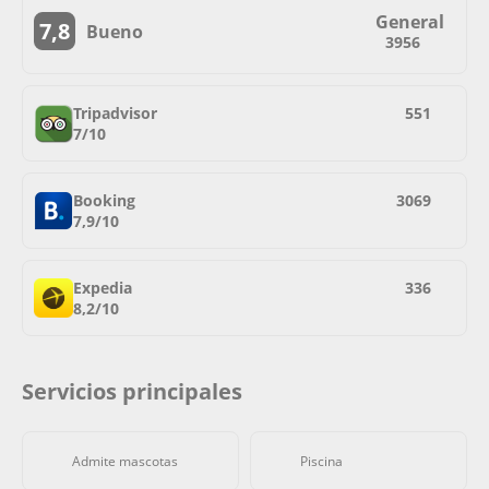
General
7,8
Bueno
3956
Tripadvisor
551
7/10
Booking
3069
7,9/10
Expedia
336
8,2/10
Servicios principales
Admite mascotas
Piscina