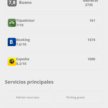
General
7,8
Bueno
2735
Tripadvisor
161
7/10
Booking
1574
7,6/10
Expedia
1000
8,2/10
Servicios principales
Admite mascotas
Parking gratis