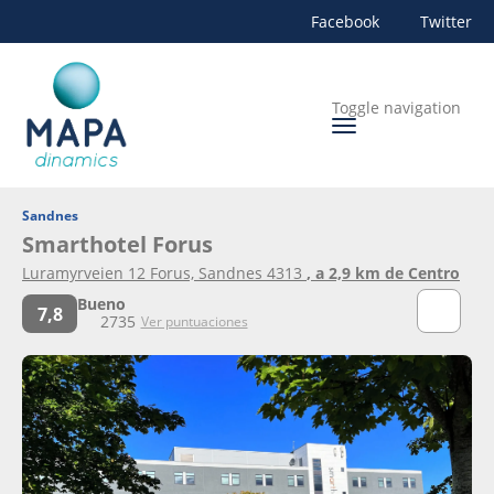
Facebook
Twitter
Toggle navigation
Sandnes
Smarthotel Forus
Luramyrveien 12 Forus, Sandnes 4313
, a 2,9 km de Centro
Bueno
7,8
2735
Ver puntuaciones