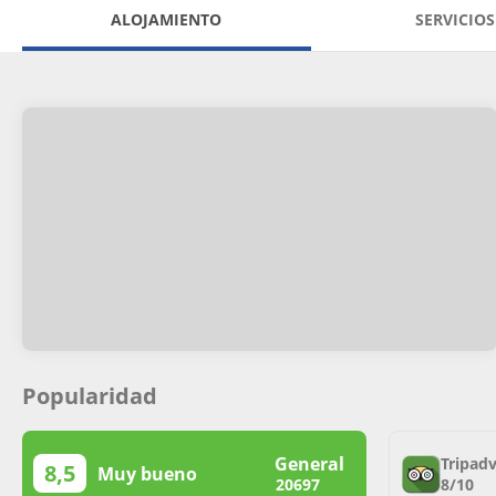
ALOJAMIENTO
SERVICIOS
Popularidad
General
Tripadv
8,5
Muy bueno
8/10
20697