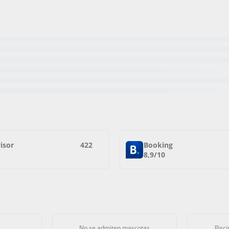
isor
422
Booking
8,9/10
No se admiten mascotas
Pisci