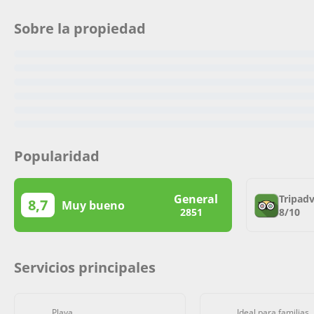
Sobre la propiedad
Popularidad
General
Tripadv
8,7
Muy bueno
8/10
2851
Servicios principales
Playa
Ideal para familias