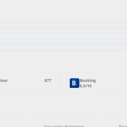
isor
877
Booking
8,3/10
Spa y centro de bienestar
Pisci