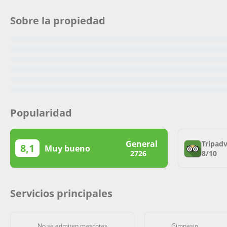
Sobre la propiedad
Popularidad
General
Tripadv
8,1
Muy bueno
8/10
2726
Servicios principales
No se admiten mascotas
Gimnasio