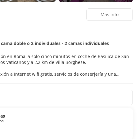
Más info
 cama doble o 2 individuales - 2 camas individuales
ación en Roma, a solo cinco minutos en coche de Basílica de San
km de Museos Vaticanos y a 2,2 km de Villa Borghese.
ón a Internet wifi gratis, servicios de conserjería y una
nibar. Mantén el contacto con los tuyos gracias a la la
ompra algo para comer en su bar-cafetería. Apaga la sed con tu
de 07:30 a 10:00 con un coste adicional.
las
as
quipaje a tu disposición. Se ofrece servicio de transporte al