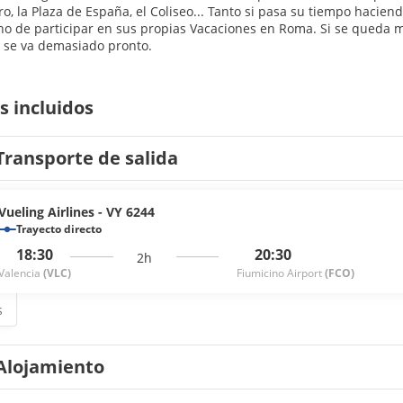
o, la Plaza de España, el Coliseo... Tanto si pasa su tiempo hacie
rno de participar en sus propias Vacaciones en Roma. Si se queda
e se va demasiado pronto.
s incluidos
Transporte de salida
Vueling Airlines - VY 6244
Trayecto directo
18:30
20:30
2h
Valencia
(VLC)
Fiumicino Airport
(FCO)
s
Alojamiento