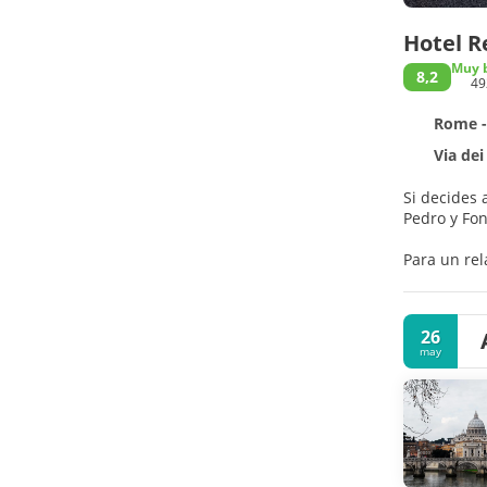
Hotel R
Muy 
8,2
49
Rome -
Via de
Si decides 
Para un rel
máquina e
Te sentirás
26
conexión wi
may
Aprovecha e
bebida favo
Tendrás che
aeropuerto 