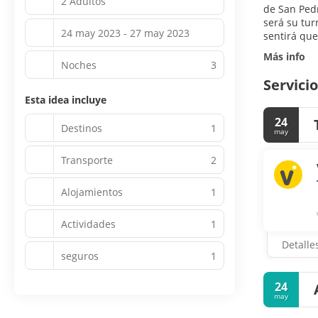
2 Adultos
de San Pedr
será su tu
24 may 2023 - 27 may 2023
sentirá qu
Más info
Noches
3
Servicio
Esta idea incluye
24
Destinos
1
may
Transporte
2
Alojamientos
1
Actividades
1
Detalle
seguros
1
24
may