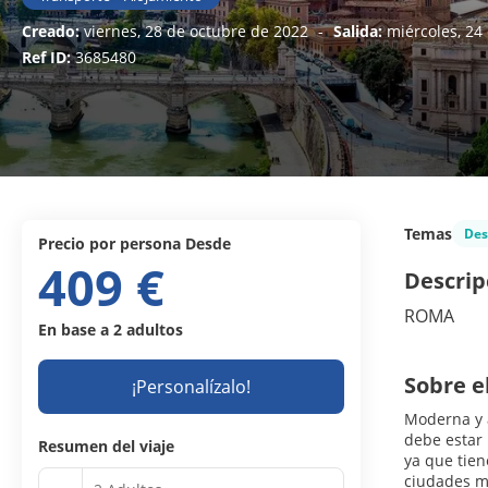
Creado:
viernes, 28 de octubre de 2022
-
Salida:
miércoles, 24
Ref ID:
3685480
Temas
Des
precio por persona Desde
409 €
Descrip
ROMA
En base a 2 adultos
Sobre e
¡Personalízalo!
Moderna y a
debe estar 
Resumen del viaje
ya que tien
ciudades má