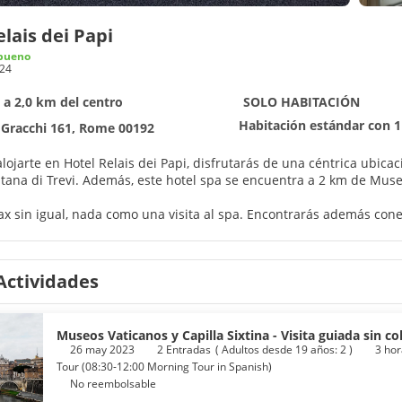
elais dei Papi
bueno
24
 a 2,0 km del centro
SOLO HABITACIÓN
Habitación estándar con 1
i Gracchi 161, Rome 00192
alojarte en Hotel Relais dei Papi, disfrutarás de una céntrica ubic
Pedro y Fontana di Trevi. Además, este hotel spa se encuentra a 2 
ax sin igual, nada como una visita al spa. Encontrarás además conexi
xpendedora.
 como en tu propia casa en cualquiera de las 48 habitaciones con mi
Actividades
fi gratis. El cuarto de baño está provisto de ducha y bidés.
l servicio de habitaciones con horario limitado de este hotel, o c
rita en el bar o lounge. Se ofrece un desayuno bufé todos los días 
Museos Vaticanos y Capilla Sixtina - Visita guiada sin co
26 may 2023
2 Entradas
(
Adultos desde 19 años: 2
)
3 hor
ck-in exprés, un servicio de recepción las 24 horas y consigna de e
Tour (08:30-12:00 Morning Tour in Spanish)
(ida y vuelta) de pago disponible 24 horas.
No reembolsable