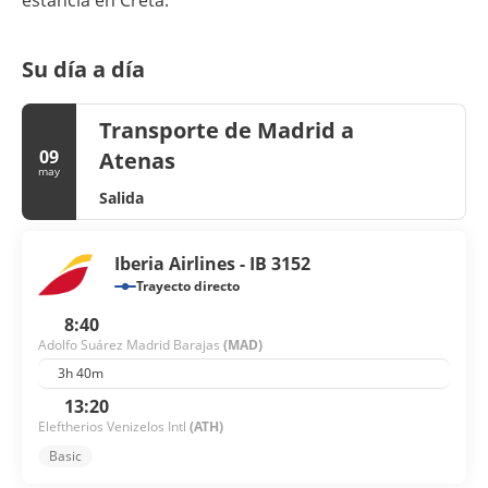
estancia en Creta.
Su día a día
Transporte de Madrid a
09
Atenas
may
Salida
Iberia Airlines - IB 3152
Trayecto directo
8:40
Adolfo Suárez Madrid Barajas
(MAD)
3h 40m
13:20
Eleftherios Venizelos Intl
(ATH)
Basic