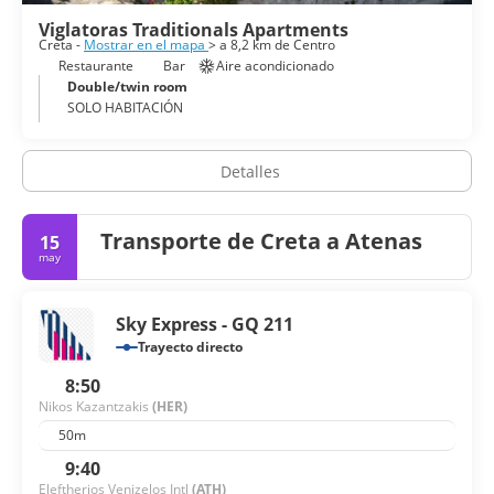
Viglatoras Traditionals Apartments
Creta -
Mostrar en el mapa
> a 8,2 km de Centro
Restaurante
Bar
Aire acondicionado
Double/twin room
SOLO HABITACIÓN
Detalles
Transporte de Creta a Atenas
15
may
Sky Express - GQ 211
Trayecto directo
8:50
Nikos Kazantzakis
(HER)
50m
9:40
Eleftherios Venizelos Intl
(ATH)