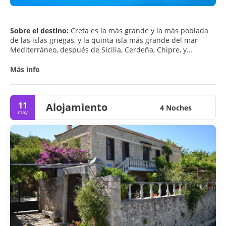
Sobre el destino:
Creta es la más grande y la más poblada
de las islas griegas, y la quinta isla más grande del mar
Mediterráneo, después de Sicilia, Cerdeña, Chipre, y
Córcega.
Más info
Creta es una parte importante de la economía y el
patrimonio cultural de Grecia, al tiempo que conserva sus
propias características culturales locales.
11
Alojamiento
4 Noches
may
Creta es uno de los destinos turísticos más populares de
Grecia. Las atracciones turísticas incluyen los sitios
arqueológicos de la civilización minoica, el casco antiguo de
Venecia y el puerto de Chania, el castillo veneciano en
Rethymno, la garganta de Samaria, las islas de Chrysi,
Elafonisi, Gramvousa, y Spinalonga y el Palm Beach de Vai,
que es el mayor bosque de palma natural en Europa.