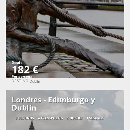
Desde
182 €
Por persona
DESTINO:
Dublin
Ver
Londres - Edimburgo y
Dublín
3 DESTINOS
4 TRANSPORTES
6 NOCHES
1 SEGUROS