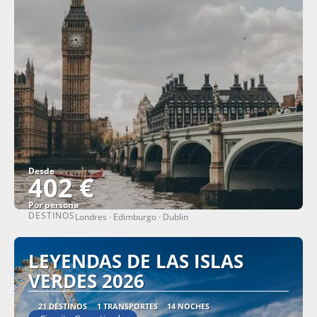
Desde
402 €
Por persona
DESTINOS
Londres · Edimburgo · Dublin
Ver
LEYENDAS DE LAS ISLAS
VERDES 2026
21 DESTINOS
1 TRANSPORTES
14 NOCHES