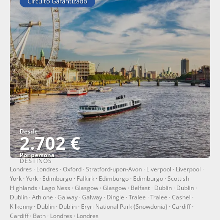
Circuito Garantizado
Desde
2.702 €
Por persona
DESTINOS
Ver
Londres · Londres · Oxford · Stratford-upon-Avon · Liverpool · Liverpool ·
York · York · Edimburgo · Falkirk · Edimburgo · Edimburgo · Scottish
Highlands · Lago Ness · Glasgow · Glasgow · Belfast · Dublin · Dublin ·
Dublin · Athlone · Galway · Galway · Dingle · Tralee · Tralee · Cashel ·
Kilkenny · Dublin · Dublin · Eryri National Park (Snowdonia) · Cardiff ·
Cardiff · Bath · Londres · Londres