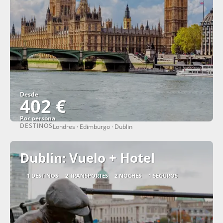
Desde
402 €
Por persona
DESTINOS
Londres · Edimburgo · Dublin
Ver
Dublin: Vuelo + Hotel
1 DESTINOS
2 TRANSPORTES
2 NOCHES
1 SEGUROS