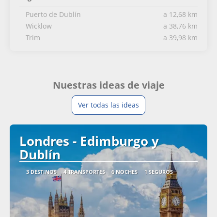
Puerto de Dublín
a 12,68 km
Wicklow
a 38,76 km
Trim
a 39,98 km
Nuestras ideas de viaje
Ver todas las ideas
Londres - Edimburgo y
Dublín
3 DESTINOS
4 TRANSPORTES
6 NOCHES
1 SEGUROS