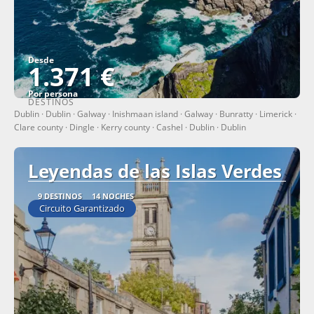
Desde
1.371 €
Por persona
DESTINOS
Ver
Dublin · Dublin · Galway · Inishmaan island · Galway · Bunratty · Limerick ·
Clare county · Dingle · Kerry county · Cashel · Dublin · Dublin
Leyendas de las Islas Verdes
9 DESTINOS
14 NOCHES
Circuito Garantizado