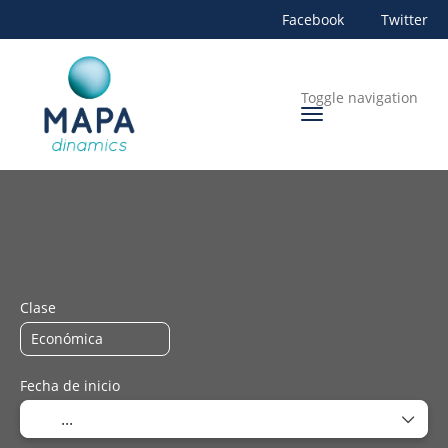
Facebook
Twitter
Toggle navigation
+
Alojamiento
Transportes
Rent a Car
Transporte 
Clase
Fecha de inicio