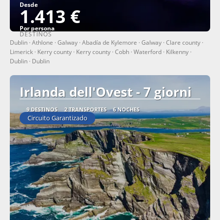
Desde
1.413 €
Por persona
DESTINOS
Ver
Dublin · Athlone · Galway · Abadía de Kylemore · Galway · Clare county ·
Limerick · Kerry county · Kerry county · Cobh · Waterford · Kilkenny ·
Dublin · Dublin
Irlanda dell'Ovest - 7 giorni
9 DESTINOS
2 TRANSPORTES
6 NOCHES
Circuito Garantizado